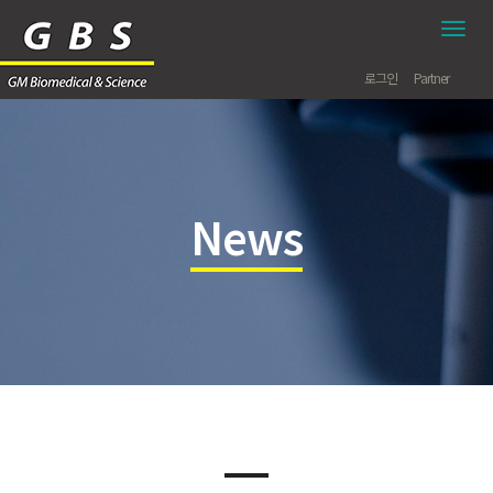
모
바
일
로그인
Partner
네
비
게
이
션
바
News
토
글